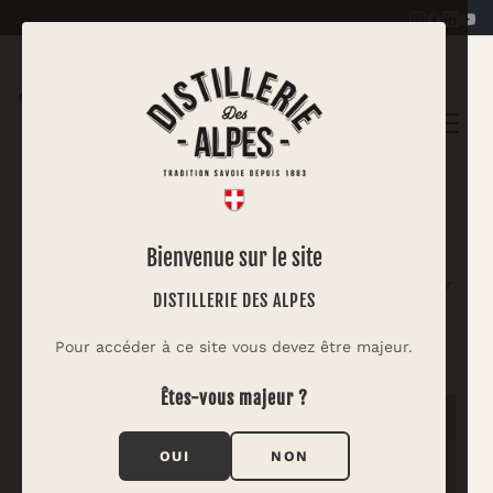
|
Cocorico Liner
Bienvenue sur le site
Un shooter explosif où s'entrechoquentla fraîcheur
DISTILLERIE DES ALPES
mentholée du Génépiet de l'anis à la puissance
chaleureusedu Tabasco.
Pour accéder à ce site vous devez être majeur.
Êtes-vous majeur ?
OUI
NON