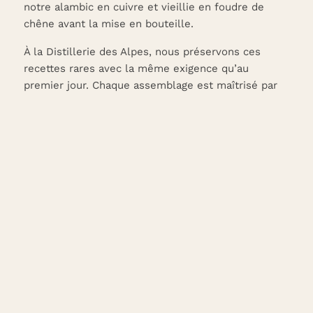
notre alambic en cuivre et vieillie en foudre de
chêne avant la mise en bouteille.
À la Distillerie des Alpes, nous préservons ces
recettes rares avec la même exigence qu’au
premier jour. Chaque assemblage est maîtrisé par
notre Maître Distillateur, garant d’une qualité
irréprochable et d’une complexité aromatique
toujours renouvelée.
Ces alcools d’exception ne se consomment pas, ils
se dégustent — lentement, attentivement, pour en
révéler toute la profondeur.