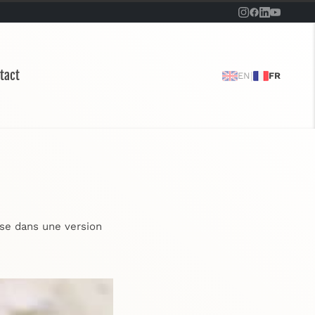
tact
|
EN
FR
sse dans une version