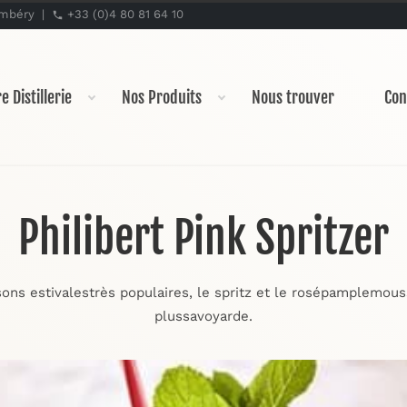
hambéry |
+33 (0)4 80 81 64 10
e Distillerie
Nos Produits
Nous trouver
Con
Philibert Pink Spritzer
ssons estivalestrès populaires, le spritz et le rosépamplemou
plussavoyarde.