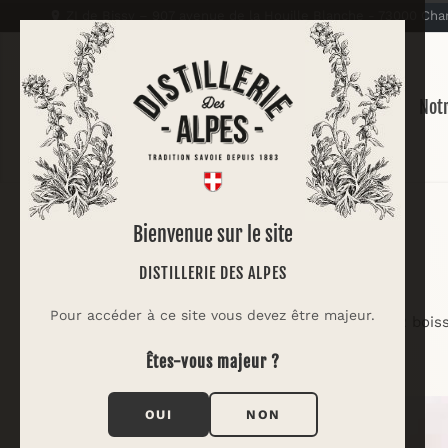
ZI de Bissy – 907 avenue de la Houille Blanche - 73000 C
Notr
Bienvenue sur le site
DISTILLERIE DES ALPES
Pour accéder à ce site vous devez être majeur.
L'alliance de 2 boi
Êtes-vous majeur ?
OUI
NON