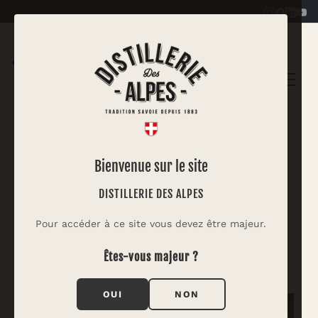
|
PASTIS DES ALPES
Bienvenue sur le site
White Fairy Cocktail
DISTILLERIE DES ALPES
Inspirée du Green Fairy, célèbre cocktail à
Pour accéder à ce site vous devez être majeur.
l'absinthe, cette version est plus légère et aux
Êtes-vous majeur ?
couleurs des Alpes.
OUI
NON