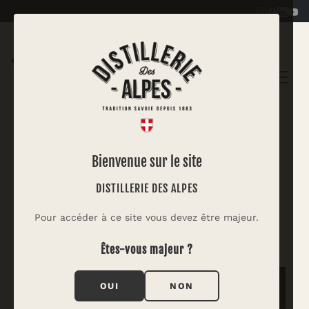
|
VERMOUTH BLANC
Bienvenue sur le site
Vermouth Tonic
DISTILLERIE DES ALPES
Une boisson apéritive facile et légère pour
Pour accéder à ce site vous devez être majeur.
parfumer et sublime le Vermouth Blanc
Êtes-vous majeur ?
OUI
NON